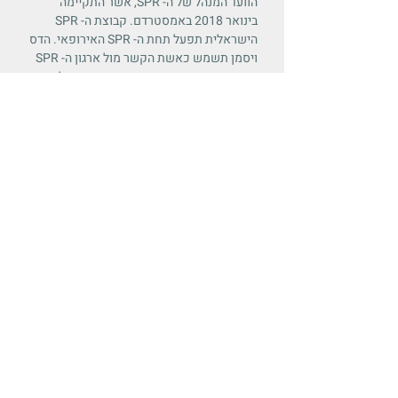
הוועד המנהל של ה- SPR, אשר התקיימה
בינואר 2018 באמסטרדם. קבוצת ה- SPR
הישראלית תפעל תחת ה- SPR האירופאי. הדס
ויסמן תשמש כאשת הקשר מול ארגון ה- SPR
האירופאי, יחד עם גארי דיימונד וגבי שפלר.
נכון להיום הוקמו מספר ועדות אשר החלו
לפעול:
* קשר עם נשיא/ת ה- SPR האירופאי.
* כנס מדעי שנתי של הקבוצה הישראלית.
* הקמת רשת תקשורת ואתר אינטרנט.
* בחינת שיתופי פעולה למחקרים משותפים.
* סדנאות בנושאים מתודולוגיים.
* יצירת שיתופי פעולה עם קליניקות ומסגרות
לבריאות הנפש בישראל.
אנו שמחים על התפתחות זו וברצוננו להביע את
תודתנו לוועד המנהל של SPR ולנשיא היוצא
של ה-SPR האירופאי ( Stig Poulsen ) על
תמיכתם.